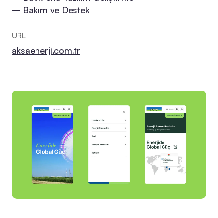
― Bakım ve Destek
URL
aksaenerji.com.tr