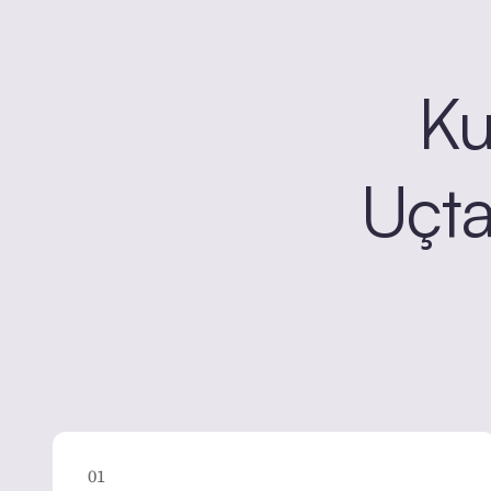
Ku
Uçt
01