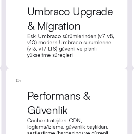
Umbraco Upgrade
& Migration
Eski Umbraco sürümlerinden (v7, v8,
v10) modern Umbraco sürümlerine
(v13, v17 LTS) güvenli ve planlı
yükseltme süreçleri
05
Performans &
Güvenlik
Cache stratejileri, CDN,
loglama/izleme, güvenlik başlıkları,
sertleştirme (hardening) ve düzenli