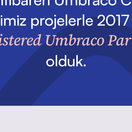
ğimiz projelerle 2017 
istered Umbraco Par
olduk.