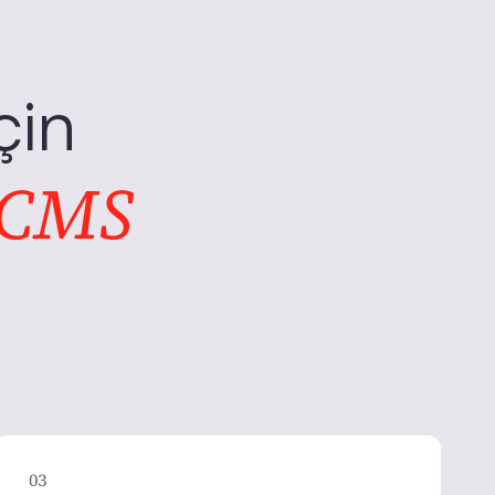
çin
 CMS
03