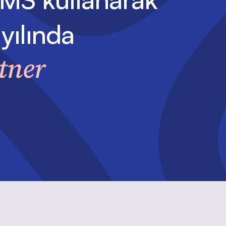
yılında
tner