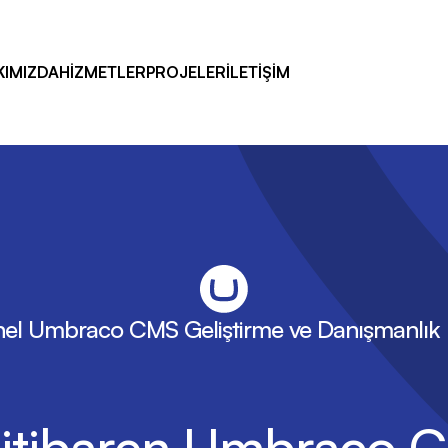
KIMIZDA
HİZMETLER
PROJELER
İLETİŞİM
el Umbraco CMS Geliştirme ve Danışmanlık H
 itibaren Umbraco 